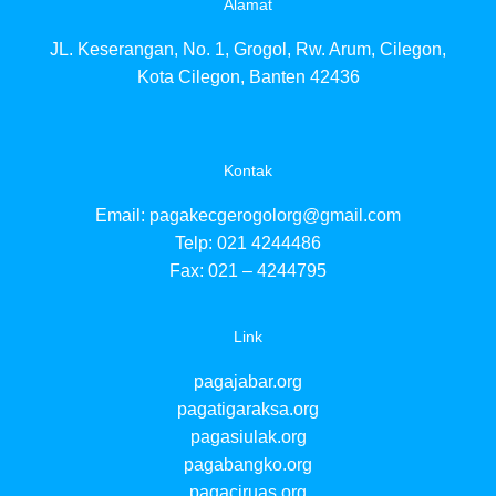
Alamat
paga
paga
JL. Keserangan, No. 1, Grogol, Rw. Arum, Cilegon,
pag
pag
Kota Cilegon, Banten 42436
pag
pag
paga
pag
Kontak
pag
pag
Email:
pagakecgerogolorg@gmail.com
pag
Telp: 021 4244486
pag
Fax: 021 – 4244795
pag
paga
pag
Link
paga
paga
pagajabar.org
pag
pag
pagatigaraksa.org
pag
pagasiulak.org
pag
pagabangko.org
pagaciruas.org