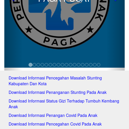
Previous
Next
pag
paga
paga
paga
pag
pag
paga
pag
paga
paga
paga
paga
paga
Download Informasi Pencegahan Masalah Stunting
pag
Kabupaten Dan Kota
paga
paga
Download Informasi Penanganan Stunting Pada Anak
paga
Download Informasi Status Gizi Terhadap Tumbuh Kembang
pag
Anak
paga
pag
Download Informasi Penangan Covid Pada Anak
pag
Download Informasi Pencegahan Covid Pada Anak
pag